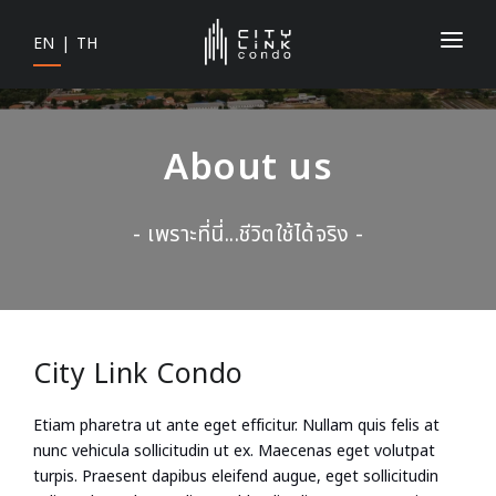
EN
|
TH
HOME
ABOUT US
About us
PROJECT
- เพราะที่นี่...ชีวิตใช้ได้จริง -
LEASE SPACE
EVENT
MORE POINT
City Link Condo
WORK WITH US
Etiam pharetra ut ante eget efficitur. Nullam quis felis at
EAKSAHA CARS
nunc vehicula sollicitudin ut ex. Maecenas eget volutpat
turpis. Praesent dapibus eleifend augue, eget sollicitudin
CONTACT